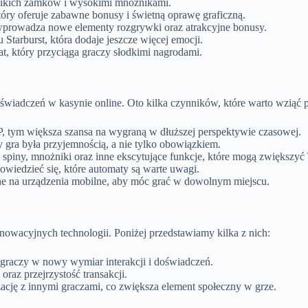
dzikich zamków i wysokimi mnożnikami.
który oferuje zabawne bonusy i świetną oprawę graficzną.
wprowadza nowe elementy rozgrywki oraz atrakcyjne bonusy.
tarburst, która dodaje jeszcze więcej emocji.
t, który przyciąga graczy słodkimi nagrodami.
wiadczeń w kasynie online. Oto kilka czynników, które warto wziąć 
 tym większa szansa na wygraną w dłuższej perspektywie czasowej.
y gra była przyjemnością, a nie tylko obowiązkiem.
spiny, mnożniki oraz inne ekscytujące funkcje, które mogą zwiększyć
owiedzieć się, które automaty są warte uwagi.
ne na urządzenia mobilne, aby móc grać w dowolnym miejscu.
owacyjnych technologii. Poniżej przedstawiamy kilka z nich:
 graczy w nowy wymiar interakcji i doświadczeń.
raz przejrzystość transakcji.
ację z innymi graczami, co zwiększa element społeczny w grze.