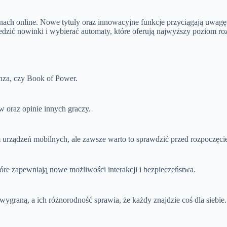
ch online. Nowe tytuły oraz innowacyjne funkcje przyciągają uwagę g
śledzić nowinki i wybierać automaty, które oferują najwyższy poziom r
nza, czy Book of Power.
 oraz opinie innych graczy.
rządzeń mobilnych, ale zawsze warto to sprawdzić przed rozpoczęci
tóre zapewniają nowe możliwości interakcji i bezpieczeństwa.
ygraną, a ich różnorodność sprawia, że każdy znajdzie coś dla siebie.