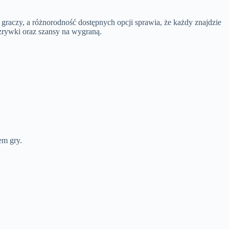
raczy, a różnorodność dostępnych opcji sprawia, że każdy znajdzie
ozrywki oraz szansy na wygraną.
em gry.