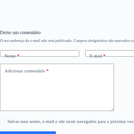
Deixe um comentário
O seu endereço de e-mail não será publicado.
Campos obrigatórios são marcados 
Nome
*
E-mail
*
Adicionar comentário
*
Salvar meu nome, e-mail e site neste navegador para a próxima vez