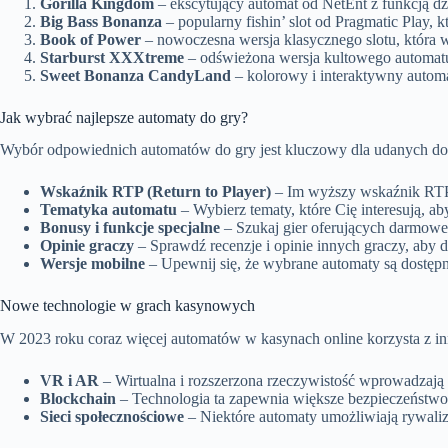
Gorilla Kingdom
– ekscytujący automat od NetEnt z funkcją 
Big Bass Bonanza
– popularny fishin’ slot od Pragmatic Play, 
Book of Power
– nowoczesna wersja klasycznego slotu, która 
Starburst XXXtreme
– odświeżona wersja kultowego automatu S
Sweet Bonanza CandyLand
– kolorowy i interaktywny automa
Jak wybrać najlepsze automaty do gry?
Wybór odpowiednich automatów do gry jest kluczowy dla udanych doś
Wskaźnik RTP (Return to Player)
– Im wyższy wskaźnik RTP,
Tematyka automatu
– Wybierz tematy, które Cię interesują, ab
Bonusy i funkcje specjalne
– Szukaj gier oferujących darmowe 
Opinie graczy
– Sprawdź recenzje i opinie innych graczy, aby d
Wersje mobilne
– Upewnij się, że wybrane automaty są dostęp
Nowe technologie w grach kasynowych
W 2023 roku coraz więcej automatów w kasynach online korzysta z inn
VR i AR
– Wirtualna i rozszerzona rzeczywistość wprowadzają
Blockchain
– Technologia ta zapewnia większe bezpieczeństwo o
Sieci społecznościowe
– Niektóre automaty umożliwiają rywaliz