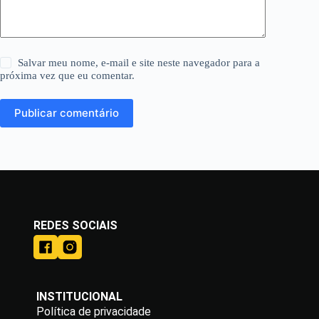
Salvar meu nome, e-mail e site neste navegador para a
próxima vez que eu comentar.
Publicar comentário
REDES SOCIAIS
INSTITUCIONAL
Política de privacidade