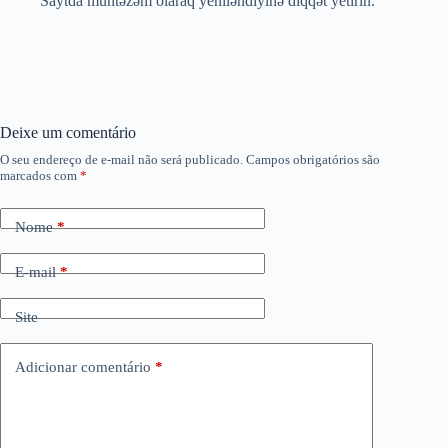
Saytda müntəzəm olaraq yeniləndiyinə diqqət yetirin.
Deixe um comentário
O seu endereço de e-mail não será publicado.
Campos obrigatórios são
marcados com
*
Nome
*
E-mail
*
Site
Adicionar comentário
*