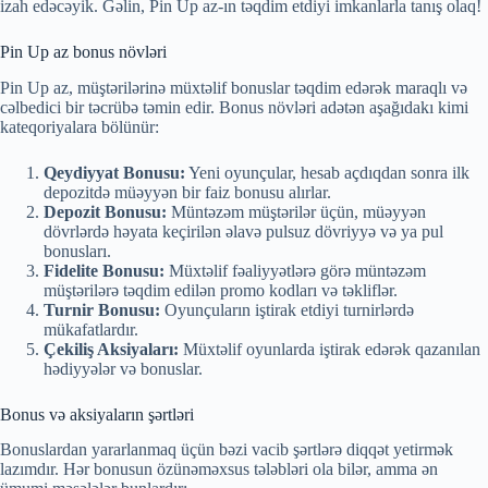
izah edəcəyik. Gəlin, Pin Up az-ın təqdim etdiyi imkanlarla tanış olaq!
Pin Up az bonus növləri
Pin Up az, müştərilərinə müxtəlif bonuslar təqdim edərək maraqlı və
cəlbedici bir təcrübə təmin edir. Bonus növləri adətən aşağıdakı kimi
kateqoriyalara bölünür:
Qeydiyyat Bonusu:
Yeni oyunçular, hesab açdıqdan sonra ilk
depozitdə müəyyən bir faiz bonusu alırlar.
Depozit Bonusu:
Müntəzəm müştərilər üçün, müəyyən
dövrlərdə həyata keçirilən əlavə pulsuz dövriyyə və ya pul
bonusları.
Fidelite Bonusu:
Müxtəlif fəaliyyətlərə görə müntəzəm
müştərilərə təqdim edilən promo kodları və təkliflər.
Turnir Bonusu:
Oyunçuların iştirak etdiyi turnirlərdə
mükafatlardır.
Çekiliş Aksiyaları:
Müxtəlif oyunlarda iştirak edərək qazanılan
hədiyyələr və bonuslar.
Bonus və aksiyaların şərtləri
Bonuslardan yararlanmaq üçün bəzi vacib şərtlərə diqqət yetirmək
lazımdır. Hər bonusun özünəməxsus tələbləri ola bilər, amma ən