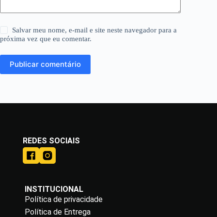
Salvar meu nome, e-mail e site neste navegador para a
próxima vez que eu comentar.
Publicar comentário
REDES SOCIAIS
INSTITUCIONAL
Política de privacidade
Política de Entrega