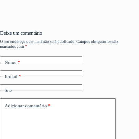
Deixe um comentário
O seu endereço de e-mail não será publicado.
Campos obrigatórios são
marcados com
*
Nome
*
E-mail
*
Site
Adicionar comentário
*