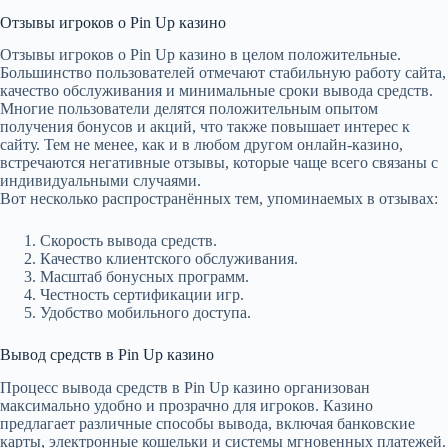
Отзывы игроков о Pin Up казино
Отзывы игроков о Pin Up казино в целом положительные.
Большинство пользователей отмечают стабильную работу сайта,
качество обслуживания и минимальные сроки вывода средств.
Многие пользователи делятся положительным опытом
получения бонусов и акций, что также повышает интерес к
сайту. Тем не менее, как и в любом другом онлайн-казино,
встречаются негативные отзывы, которые чаще всего связаны с
индивидуальными случаями.
Вот несколько распространённых тем, упоминаемых в отзывах:
Скорость вывода средств.
Качество клиентского обслуживания.
Масштаб бонусных программ.
Честность сертификации игр.
Удобство мобильного доступа.
Вывод средств в Pin Up казино
Процесс вывода средств в Pin Up казино организован
максимально удобно и прозрачно для игроков. Казино
предлагает различные способы вывода, включая банковские
карты, электронные кошельки и системы мгновенных платежей.