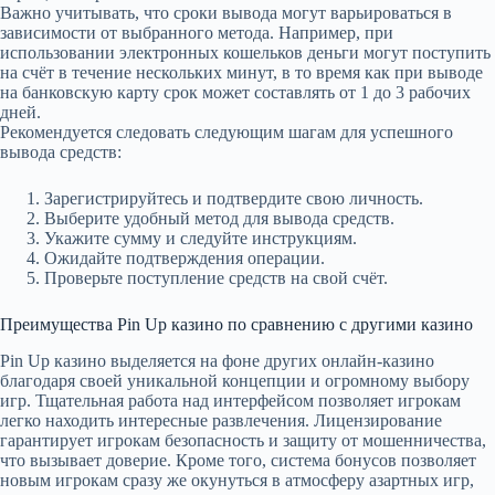
Важно учитывать, что сроки вывода могут варьироваться в
зависимости от выбранного метода. Например, при
использовании электронных кошельков деньги могут поступить
на счёт в течение нескольких минут, в то время как при выводе
на банковскую карту срок может составлять от 1 до 3 рабочих
дней.
Рекомендуется следовать следующим шагам для успешного
вывода средств:
Зарегистрируйтесь и подтвердите свою личность.
Выберите удобный метод для вывода средств.
Укажите сумму и следуйте инструкциям.
Ожидайте подтверждения операции.
Проверьте поступление средств на свой счёт.
Преимущества Pin Up казино по сравнению с другими казино
Pin Up казино выделяется на фоне других онлайн-казино
благодаря своей уникальной концепции и огромному выбору
игр. Тщательная работа над интерфейсом позволяет игрокам
легко находить интересные развлечения. Лицензирование
гарантирует игрокам безопасность и защиту от мошенничества,
что вызывает доверие. Кроме того, система бонусов позволяет
новым игрокам сразу же окунуться в атмосферу азартных игр,