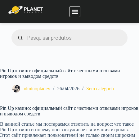
Planet Brindes
Pin Up казино: официальный сайт с честными отзывами
игроков и выводом средств
adminoptadev
26/04/2026
Sem categoria
Pin Up казино: официальный сайт с честными отзывами игроков
и выводом средств
В данной статье мы постараемся ответить на вопрос: что такое
Pin Up казино и почему оно заслуживает внимания игроков.
Этот сайт привлекает пользователей не только своим широким