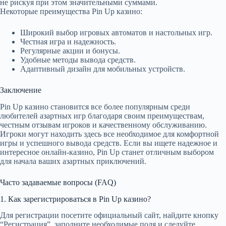
не рискуя при этом значительными суммами.
Некоторые преимущества Pin Up казино:
Широкий выбор игровых автоматов и настольных игр.
Честная игра и надежность.
Регулярные акции и бонусы.
Удобные методы вывода средств.
Адаптивный дизайн для мобильных устройств.
Заключение
Pin Up казино становится все более популярным среди
любителей азартных игр благодаря своим преимуществам,
честным отзывам игроков и качественному обслуживанию.
Игроки могут находить здесь все необходимое для комфортной
игры и успешного вывода средств. Если вы ищете надежное и
интересное онлайн-казино, Pin Up станет отличным выбором
для начала ваших азартных приключений.
Часто задаваемые вопросы (FAQ)
1. Как зарегистрироваться в Pin Up казино?
Для регистрации посетите официальный сайт, найдите кнопку
“Регистрация”, заполните необходимые поля и следуйте