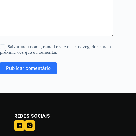
Salvar meu nome, e-mail e site neste navegador para a
próxima vez que eu comentar.
Publicar comentário
REDES SOCIAIS