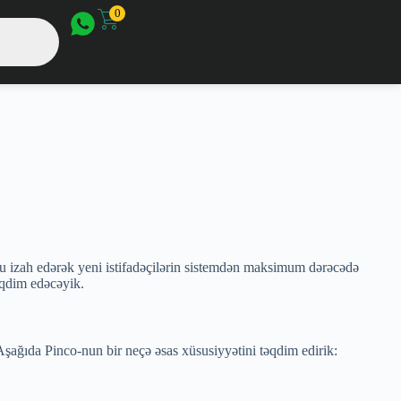
0
unu izah edərək yeni istifadəçilərin sistemdən maksimum dərəcədə
əqdim edəcəyik.
 Aşağıda Pinco-nun bir neçə əsas xüsusiyyətini təqdim edirik: