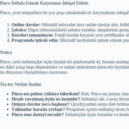
Pinco İstifadə Edərək Karyeranızı İnkişaf Etdirin
Pinco, yeni müştərilərə bir çox peşə sahələrində öz karyeralarını inkişa
Online dərslər:
Müxtəlif mövzular üzrə online dərslər alın, biliklə
Şəbəkə:
Digər mütəxəssislərlə şəbəkə yaradın, əlaqələriniz geniş
Kursları tamamlayın:
Fərqli kurslar keçərək yeni sertifikatlar ə
Proqramda iştirak edin:
Müxtəlif layihələrdə iştirak edərək pra
Nəticə
Pinco, yeni istifadəçilər üçün faydalı bir platformadır ki, burada asanl
nu daha yaxşı başa düşmələrinə və ondan maksimum dərəcədə faydalanmal
ilə dünyanızı dəyişdirməyə hazırsınız.
Tez-tez Verilən Suallar
Pinco-nu pulsuz yükləyə bilərikmi?
Bəli, Pinco-nu pulsuz olara
Hesab yaratmaq üçün nə lazımdır?
İstifadəçi adı, e-poçt ünvan
Onlayn dərslər necə başlanır?
Qeydiyyatdan sonra dərs bölməsin
Təlimatlar harada yerləşir?
Proqramın içində istifadəçi dostu bö
Pinco-nun dəstəyi necədir?
İstifadəçilər üçün forumlar və konta