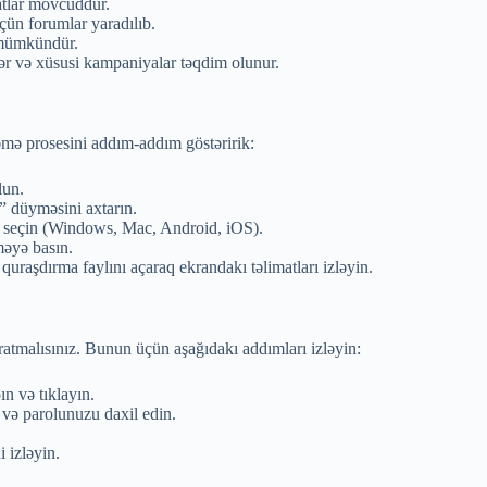
matlar mövcuddur.
çün forumlar yaradılıb.
ı mümkündür.
lər və xüsusi kampaniyalar təqdim olunur.
əmə prosesini addım-addım göstəririk:
lun.
” düyməsini axtarın.
ı seçin (Windows, Mac, Android, iOS).
əyə basın.
aşdırma faylını açaraq ekrandakı təlimatları izləyin.
ratmalısınız. Bunun üçün aşağıdakı addımları izləyin:
n və tıklayın.
ı və parolunuzu daxil edin.
 izləyin.