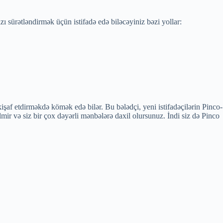
zı sürətləndirmək üçün istifadə edə biləcəyiniz bəzi yollar:
kişaf etdirməkdə kömək edə bilər. Bu bələdçi, yeni istifadəçilərin Pinco-
 və siz bir çox dəyərli mənbələrə daxil olursunuz. İndi siz də Pinco