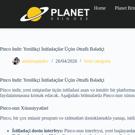
Home
Planet Bri
Pinco Indir: Yenilikçi İstifadəçilər Üçün Ətraflı Bələdçi
adminoptadev
26/04/2026
Sem categoria
Pinco Indir: Yenilikçi İstifadəçilər Üçün Ətraflı Bələdçi
Pinco indir, yeni müştərilər üçün istifadəsi asan və intuitiv bir platf
faydalanmasına kömək edəcək. Aşağıdakı bölmələrdə Pinco-nun xüsusiyy
Pinco-nun Xüsusiyyətləri
Pinco, bir çox müasir proqram və xidmətləri dəstəkləməklə yanaşı, istif
İstifadəçi dostu interfeys:
Pinco-nun interfeysi, yeni başlayanlar