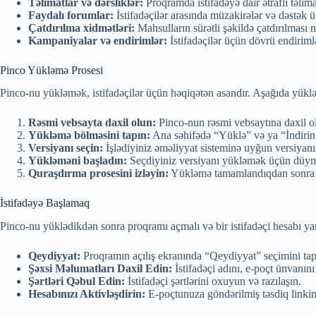
Təlimatlar və dərsliklər:
Proqramda istifadəyə dair ətraflı təli
Faydalı forumlar:
İstifadəçilər arasında müzakirələr və dəstək ü
Çatdırılma xidmətləri:
Mahsulların sürətli şəkildə çatdırılmas
Kampaniyalar və endirimlər:
İstifadəçilər üçün dövrü endirim
Pinco Yükləmə Prosesi
Pinco-nu yükləmək, istifadəçilər üçün həqiqətən asandır. Aşağıda yükl
Rəsmi vebsayta daxil olun:
Pinco-nun rəsmi vebsaytına daxil o
Yükləmə bölməsini tapın:
Ana səhifədə “Yüklə” və ya “İndirin
Versiyanı seçin:
İşlədiyiniz əməliyyat sisteminə uyğun versiyan
Yükləməni başladın:
Seçdiyiniz versiyanı yükləmək üçün düym
Quraşdırma prosesini izləyin:
Yükləmə tamamlandıqdan sonra qur
İstifadəyə Başlamaq
Pinco-nu yüklədikdən sonra proqramı açmalı və bir istifadəçi hesabı ya
Qeydiyyat:
Proqramın açılış ekranında “Qeydiyyat” seçimini tapı
Şəxsi Məlumatları Daxil Edin:
İstifadəçi adını, e-poçt ünvanın
Şərtləri Qəbul Edin:
İstifadəçi şərtlərini oxuyun və razılaşın.
Hesabınızı Aktivləşdirin:
E-poçtunuza göndərilmiş təsdiq linkini