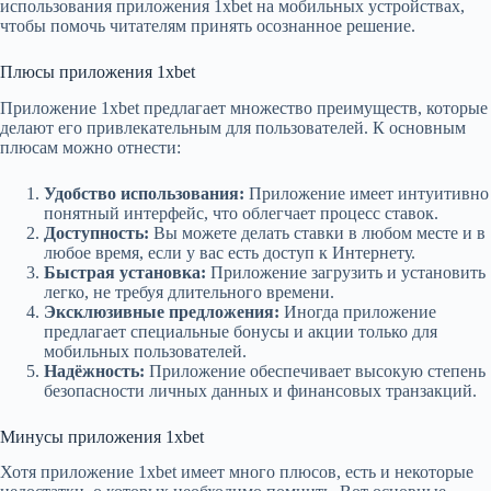
использования приложения 1xbet на мобильных устройствах,
чтобы помочь читателям принять осознанное решение.
Плюсы приложения 1xbet
Приложение 1xbet предлагает множество преимуществ, которые
делают его привлекательным для пользователей. К основным
плюсам можно отнести:
Удобство использования:
Приложение имеет интуитивно
понятный интерфейс, что облегчает процесс ставок.
Доступность:
Вы можете делать ставки в любом месте и в
любое время, если у вас есть доступ к Интернету.
Быстрая установка:
Приложение загрузить и установить
легко, не требуя длительного времени.
Эксклюзивные предложения:
Иногда приложение
предлагает специальные бонусы и акции только для
мобильных пользователей.
Надёжность:
Приложение обеспечивает высокую степень
безопасности личных данных и финансовых транзакций.
Минусы приложения 1xbet
Хотя приложение 1xbet имеет много плюсов, есть и некоторые