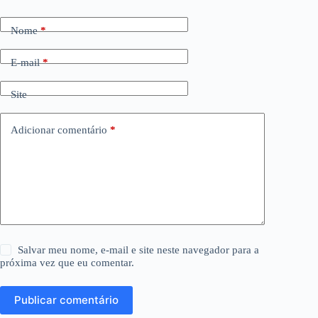
Nome
*
E-mail
*
Site
Adicionar comentário
*
Salvar meu nome, e-mail e site neste navegador para a
próxima vez que eu comentar.
Publicar comentário