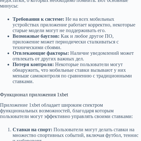
недостатки, о которых необходимо помнить. Вот основные
минусы:
Требования к системе:
Не на всех мобильных
устройствах приложение работает корректно, некоторые
старые модели могут не поддерживать его.
Возможные бауглов:
Как и любое другое ПО,
приложение может периодически сталкиваться с
техническими сбоями.
Отвлекающие факторы:
Наличие уведомлений может
отвлекать от других важных дел.
Потеря контроля:
Некоторые пользователи могут
обнаружить, что мобильные ставки вызывают у них
меньше самоконтроля по сравнению с традиционными
ставками.
Функционал приложения 1xbet
Приложение 1xbet обладает широким спектром
функциональных возможностей, благодаря которым
пользователи могут эффективно управлять своими ставками:
Ставки на спорт:
Пользователи могут делать ставки на
множество спортивных событий, включая футбол, теннис
и киберспорт.