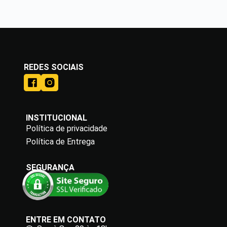
REDES SOCIAIS
INSTITUCIONAL
Política de privacidade
Política de Entrega
SEGURANÇA
ENTRE EM CONTATO