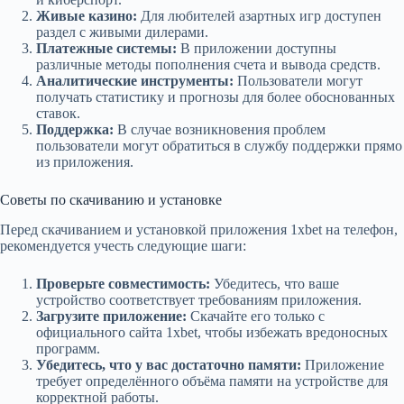
Живые казино:
Для любителей азартных игр доступен
раздел с живыми дилерами.
Платежные системы:
В приложении доступны
различные методы пополнения счета и вывода средств.
Аналитические инструменты:
Пользователи могут
получать статистику и прогнозы для более обоснованных
ставок.
Поддержка:
В случае возникновения проблем
пользователи могут обратиться в службу поддержки прямо
из приложения.
Советы по скачиванию и установке
Перед скачиванием и установкой приложения 1xbet на телефон,
рекомендуется учесть следующие шаги:
Проверьте совместимость:
Убедитесь, что ваше
устройство соответствует требованиям приложения.
Загрузите приложение:
Скачайте его только с
официального сайта 1xbet, чтобы избежать вредоносных
программ.
Убедитесь, что у вас достаточно памяти:
Приложение
требует определённого объёма памяти на устройстве для
корректной работы.