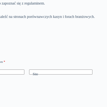
 zapoznać się z regulaminem.
naleźć na stronach porównawczych kasyn i forach branżowych.
com
*
Site