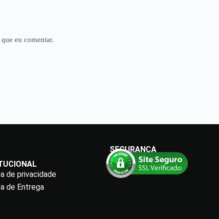
 que eu comentar.
SEGURANÇA
ITUCIONAL
ca de privacidade
ca de Entrega