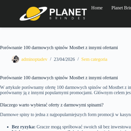
Home
Planet Bri
Porównanie 100 darmowych spinów Mostbet z innymi ofertami
adminoptadev
23/04/2026
Sem categoria
Porównanie 100 darmowych spinów Mostbet z innymi ofertami
W artykule porównamy ofertę 100 darmowych spinów od Mostbet z inn
porównamy ją z innymi popularnymi promocjami. Głównym celem jest 
Dlaczego warto wybierać oferty z darmowymi spinami?
Darmowe spiny to jedna z najpopularniejszych form promocji w kasynac
Bez ryzyka:
Gracze mogą spróbować swoich sił bez inwestowa