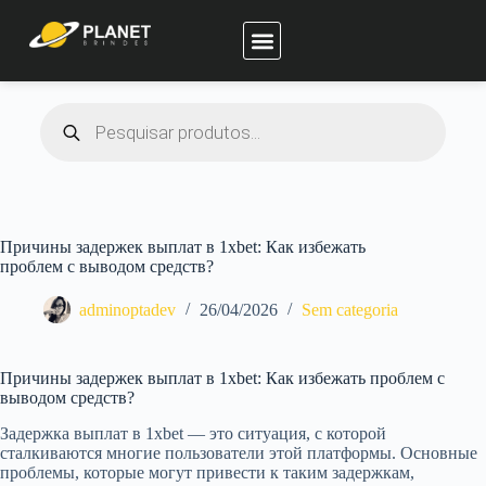
Planet Brindes
Причины задержек выплат в 1xbet: Как избежать
проблем с выводом средств?
adminoptadev
26/04/2026
Sem categoria
Причины задержек выплат в 1xbet: Как избежать проблем с
выводом средств?
Задержка выплат в 1xbet — это ситуация, с которой
сталкиваются многие пользователи этой платформы. Основные
проблемы, которые могут привести к таким задержкам,