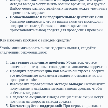
методы вывода могут занять больше времени, чем другие.
Выбор менее распространённых методов может увеличить
вероятность задержек.
Необоснованные или подозрительные действия:
Если
букмекер заподозрит, что на вашем аккаунте происходят
подозрительные действия, он может временно
приостановить вывод средств для проведения проверки.
Как избежать проблем с выводом средств?
Чтобы минимизировать риски задержек выплат, следуйте
следующим рекомендациям:
Тщательно заполните профиль:
Убедитесь, что все
вашего личные данные совпадают и заполнены корректно.
Пройдите верификацию как можно быстрее:
Соберите
все необходимые документы заранее и отправьте их для
проверки в 1xbet.
Выбирайте проверенные методы вывода:
Используйте
популярные и надёжные методы вывода средств, чтобы
избежать задержек.
Следите за акциями:
Иногда специальные акции могут
повлиять на скорость вывода средств.
Контактируйте с поддержкой:
При первых признаках