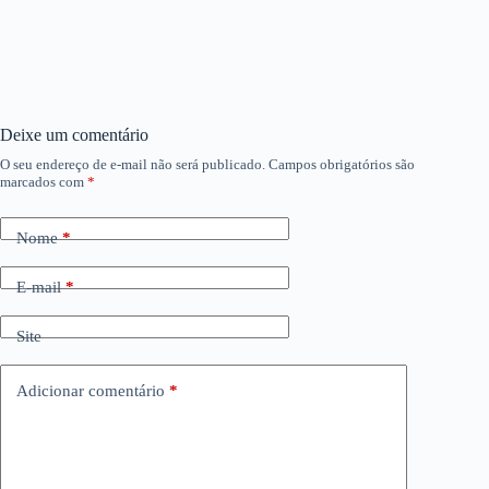
Deixe um comentário
O seu endereço de e-mail não será publicado.
Campos obrigatórios são
marcados com
*
Nome
*
E-mail
*
Site
Adicionar comentário
*