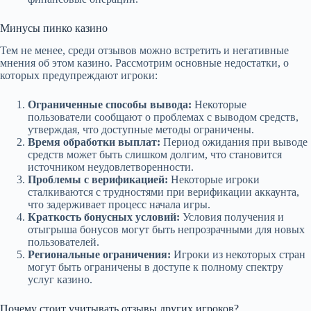
Минусы пинко казино
Тем не менее, среди отзывов можно встретить и негативные
мнения об этом казино. Рассмотрим основные недостатки, о
которых предупреждают игроки:
Ограниченные способы вывода:
Некоторые
пользователи сообщают о проблемах с выводом средств,
утверждая, что доступные методы ограничены.
Время обработки выплат:
Период ожидания при выводе
средств может быть слишком долгим, что становится
источником неудовлетворенности.
Проблемы с верификацией:
Некоторые игроки
сталкиваются с трудностями при верификации аккаунта,
что задерживает процесс начала игры.
Краткость бонусных условий:
Условия получения и
отыгрыша бонусов могут быть непрозрачными для новых
пользователей.
Региональные ограничения:
Игроки из некоторых стран
могут быть ограничены в доступе к полному спектру
услуг казино.
Почему стоит учитывать отзывы других игроков?