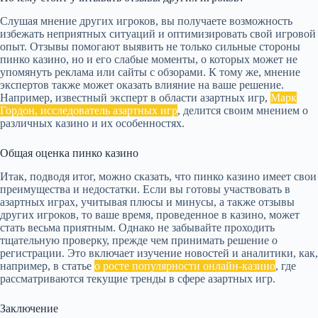
Слушая мнение других игроков, вы получаете возможность
избежать неприятных ситуаций и оптимизировать свой игровой
опыт. Отзывы помогают выявить не только сильные стороны
пинко казино, но и его слабые моменты, о которых может не
упомянуть реклама или сайты с обзорами. К тому же, мнение
экспертов также может оказать влияние на ваше решение.
Например, известный эксперт в области азартных игр,
Марк
Гордон, исследователь азартных игр
, делится своим мнением о
различных казино и их особенностях.
Общая оценка пинко казино
Итак, подводя итог, можно сказать, что пинко казино имеет свои
преимущества и недостатки. Если вы готовы участвовать в
азартных играх, учитывая плюсы и минусы, а также отзывы
других игроков, то ваше время, проведенное в казино, может
стать весьма приятным. Однако не забывайте проходить
тщательную проверку, прежде чем принимать решение о
регистрации. Это включает изучение новостей и аналитики, как,
например, в статье
о росте популярности онлайн-казино
, где
рассматриваются текущие тренды в сфере азартных игр.
Заключение