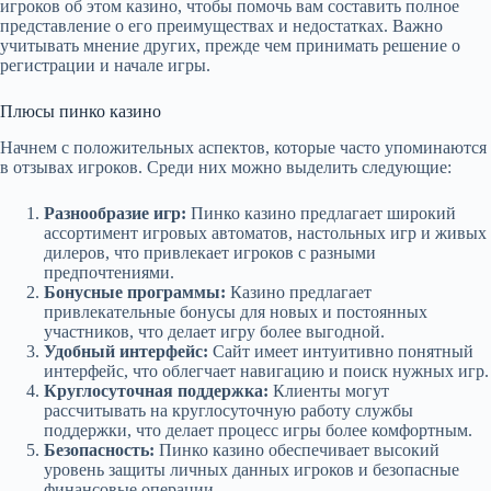
игроков об этом казино, чтобы помочь вам составить полное
представление о его преимуществах и недостатках. Важно
учитывать мнение других, прежде чем принимать решение о
регистрации и начале игры.
Плюсы пинко казино
Начнем с положительных аспектов, которые часто упоминаются
в отзывах игроков. Среди них можно выделить следующие:
Разнообразие игр:
Пинко казино предлагает широкий
ассортимент игровых автоматов, настольных игр и живых
дилеров, что привлекает игроков с разными
предпочтениями.
Бонусные программы:
Казино предлагает
привлекательные бонусы для новых и постоянных
участников, что делает игру более выгодной.
Удобный интерфейс:
Сайт имеет интуитивно понятный
интерфейс, что облегчает навигацию и поиск нужных игр.
Круглосуточная поддержка:
Клиенты могут
рассчитывать на круглосуточную работу службы
поддержки, что делает процесс игры более комфортным.
Безопасность:
Пинко казино обеспечивает высокий
уровень защиты личных данных игроков и безопасные
финансовые операции.