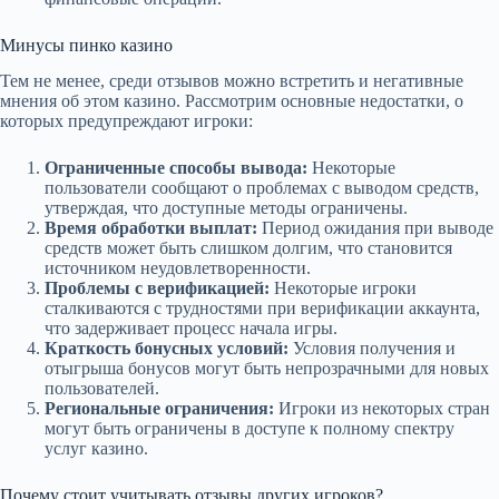
Минусы пинко казино
Тем не менее, среди отзывов можно встретить и негативные
мнения об этом казино. Рассмотрим основные недостатки, о
которых предупреждают игроки:
Ограниченные способы вывода:
Некоторые
пользователи сообщают о проблемах с выводом средств,
утверждая, что доступные методы ограничены.
Время обработки выплат:
Период ожидания при выводе
средств может быть слишком долгим, что становится
источником неудовлетворенности.
Проблемы с верификацией:
Некоторые игроки
сталкиваются с трудностями при верификации аккаунта,
что задерживает процесс начала игры.
Краткость бонусных условий:
Условия получения и
отыгрыша бонусов могут быть непрозрачными для новых
пользователей.
Региональные ограничения:
Игроки из некоторых стран
могут быть ограничены в доступе к полному спектру
услуг казино.
Почему стоит учитывать отзывы других игроков?