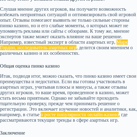
Слушая мнение других игроков, вы получаете возможность
избежать неприятных ситуаций и оптимизировать свой игровой
опыт. Отзывы помогают выявить не только сильные стороны
пинко казино, но и его слабые моменты, о которых может не
упомянуть реклама или сайты с обзорами. К тому же, мнение
экспертов также может оказать влияние на ваше решение.
Например, известный эксперт в области азартных игр,
Марк
Гордон, исследователь азартных игр
, делится своим мнением о
различных казино и их особенностях.
Общая оценка пинко казино
Итак, подводя итог, можно сказать, что пинко казино имеет свои
преимущества и недостатки. Если вы готовы участвовать в
азартных играх, учитывая плюсы и минусы, а также отзывы
других игроков, то ваше время, проведенное в казино, может
стать весьма приятным. Однако не забывайте проходить
тщательную проверку, прежде чем принимать решение о
регистрации. Это включает изучение новостей и аналитики, как,
например, в статье
о росте популярности онлайн-казино
, где
рассматриваются текущие тренды в сфере азартных игр.
Заключение