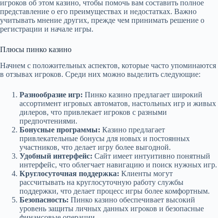
игроков об этом казино, чтобы помочь вам составить полное
представление о его преимуществах и недостатках. Важно
учитывать мнение других, прежде чем принимать решение о
регистрации и начале игры.
Плюсы пинко казино
Начнем с положительных аспектов, которые часто упоминаются
в отзывах игроков. Среди них можно выделить следующие:
Разнообразие игр:
Пинко казино предлагает широкий
ассортимент игровых автоматов, настольных игр и живых
дилеров, что привлекает игроков с разными
предпочтениями.
Бонусные программы:
Казино предлагает
привлекательные бонусы для новых и постоянных
участников, что делает игру более выгодной.
Удобный интерфейс:
Сайт имеет интуитивно понятный
интерфейс, что облегчает навигацию и поиск нужных игр.
Круглосуточная поддержка:
Клиенты могут
рассчитывать на круглосуточную работу службы
поддержки, что делает процесс игры более комфортным.
Безопасность:
Пинко казино обеспечивает высокий
уровень защиты личных данных игроков и безопасные
финансовые операции.