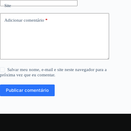
Site
Adicionar comentário
*
Salvar meu nome, e-mail e site neste navegador para a
próxima vez que eu comentar.
Publicar comentário