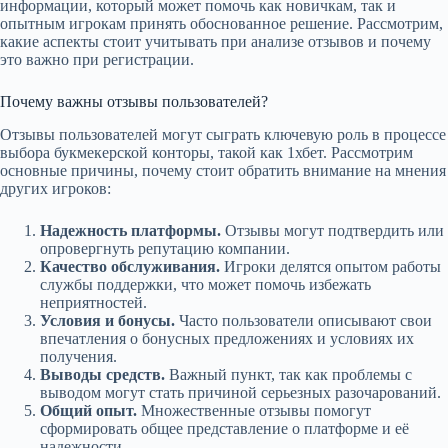
информации, который может помочь как новичкам, так и
опытным игрокам принять обоснованное решение. Рассмотрим,
какие аспекты стоит учитывать при анализе отзывов и почему
это важно при регистрации.
Почему важны отзывы пользователей?
Отзывы пользователей могут сыграть ключевую роль в процессе
выбора букмекерской конторы, такой как 1хбет. Рассмотрим
основные причины, почему стоит обратить внимание на мнения
других игроков:
Надежность платформы.
Отзывы могут подтвердить или
опровергнуть репутацию компании.
Качество обслуживания.
Игроки делятся опытом работы
службы поддержки, что может помочь избежать
неприятностей.
Условия и бонусы.
Часто пользователи описывают свои
впечатления о бонусных предложениях и условиях их
получения.
Выводы средств.
Важный пункт, так как проблемы с
выводом могут стать причиной серьезных разочарований.
Общий опыт.
Множественные отзывы помогут
сформировать общее представление о платформе и её
надежности.