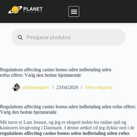
Planet Brindes
Regulations affecting casino bonus uden indbetaling uden
rofus offers: Vælg den bedste hjemmeside
adminoptadev
23/04/2026
Sem categoria
Regulations affecting casino bonus uden indbetaling uden rofus offers:
Vælg den bedste hjemmeside
Mit navn er Lars Jensen, og jeg er ekspert inden for online spil og
kasinoers lovgivning i Danmark. I denne artikel vil jeg dykke ned i de
regulations affecting casino bonus uden indbetaling uden rofus