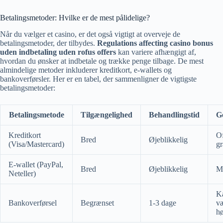
Betalingsmetoder: Hvilke er de mest pålidelige?
Når du vælger et casino, er det også vigtigt at overveje de
betalingsmetoder, der tilbydes.
Regulations affecting casino bonus
uden indbetaling uden rofus offers
kan variere afhængigt af,
hvordan du ønsker at indbetale og trække penge tilbage. De mest
almindelige metoder inkluderer kreditkort, e-wallets og
bankoverførsler. Her er en tabel, der sammenligner de vigtigste
betalingsmetoder:
Betalingsmetode
Tilgængelighed
Behandlingstid
G
Kreditkort
Of
Bred
Øjeblikkelig
(Visa/Mastercard)
gr
E-wallet (PayPal,
Bred
Øjeblikkelig
M
Neteller)
K
Bankoverførsel
Begrænset
1-3 dage
v
hø