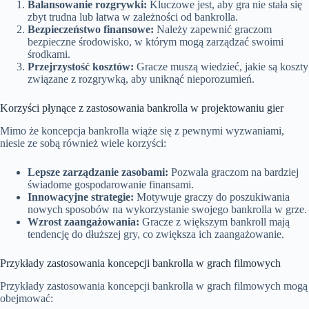
Balansowanie rozgrywki:
Kluczowe jest, aby gra nie stała się
zbyt trudna lub łatwa w zależności od bankrolla.
Bezpieczeństwo finansowe:
Należy zapewnić graczom
bezpieczne środowisko, w którym mogą zarządzać swoimi
środkami.
Przejrzystość kosztów:
Gracze muszą wiedzieć, jakie są koszty
związane z rozgrywką, aby uniknąć nieporozumień.
Korzyści płynące z zastosowania bankrolla w projektowaniu gier
Mimo że koncepcja bankrolla wiąże się z pewnymi wyzwaniami,
niesie ze sobą również wiele korzyści:
Lepsze zarządzanie zasobami:
Pozwala graczom na bardziej
świadome gospodarowanie finansami.
Innowacyjne strategie:
Motywuje graczy do poszukiwania
nowych sposobów na wykorzystanie swojego bankrolla w grze.
Wzrost zaangażowania:
Gracze z większym bankroll mają
tendencję do dłuższej gry, co zwiększa ich zaangażowanie.
Przykłady zastosowania koncepcji bankrolla w grach filmowych
Przykłady zastosowania koncepcji bankrolla w grach filmowych mogą
obejmować: