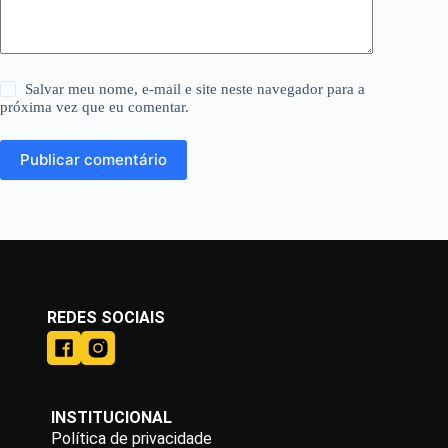
Salvar meu nome, e-mail e site neste navegador para a
próxima vez que eu comentar.
Publicar comentário
REDES SOCIAIS
INSTITUCIONAL
Política de privacidade