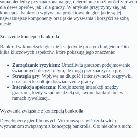
suma pieniędzy przeznaczona na grę, determinuję możliwości zarówno
dla deweloperów, jak i dla graczy. W artykule przyjrzymy się, jak
koncepcja bankrolla wpływa na projektowanie gier, jakie są jej
najważniejsze komponenty oraz jakie wyzwania i korzyści ze sobą
niesie.
Znaczenie koncepcji bankrolla
Bankroll w kontekście gier nie jest jedynie prostym budgetem. Oto
kilka kluczowych aspektów, które pokazują jego znaczenie:
Zarządzanie ryzykiem:
Umożliwia graczom podejmowanie
świadomych decyzji o tym, ile mogą przeznaczyć na grę.
Strategia gry:
Wpływa na długość i intensywność rozgrywki,
co z kolei kształtuje doświadczenie graczy.
Interakcja społeczna:
Kreuje szereg interakcji między
graczami, kiedy wspólnie dzielą się swoim bankrollami w
ramach rywalizacji.
Wyzwania związane z koncepcją bankrolla
Deweloperzy gier filmowych Vox muszą stawić czoła wielu
wyzwaniom związanym z koncepcją bankrolla. Oto niektóre z nich: