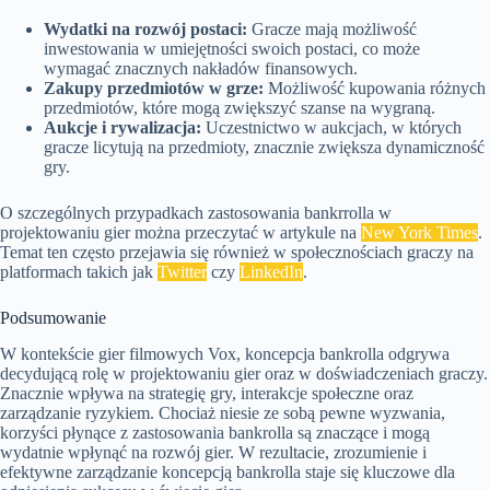
Wydatki na rozwój postaci:
Gracze mają możliwość
inwestowania w umiejętności swoich postaci, co może
wymagać znacznych nakładów finansowych.
Zakupy przedmiotów w grze:
Możliwość kupowania różnych
przedmiotów, które mogą zwiększyć szanse na wygraną.
Aukcje i rywalizacja:
Uczestnictwo w aukcjach, w których
gracze licytują na przedmioty, znacznie zwiększa dynamiczność
gry.
O szczególnych przypadkach zastosowania bankrrolla w
projektowaniu gier można przeczytać w artykule na
New York Times
.
Temat ten często przejawia się również w społecznościach graczy na
platformach takich jak
Twitter
czy
LinkedIn
.
Podsumowanie
W kontekście gier filmowych Vox, koncepcja bankrolla odgrywa
decydującą rolę w projektowaniu gier oraz w doświadczeniach graczy.
Znacznie wpływa na strategię gry, interakcje społeczne oraz
zarządzanie ryzykiem. Chociaż niesie ze sobą pewne wyzwania,
korzyści płynące z zastosowania bankrolla są znaczące i mogą
wydatnie wpłynąć na rozwój gier. W rezultacie, zrozumienie i
efektywne zarządzanie koncepcją bankrolla staje się kluczowe dla