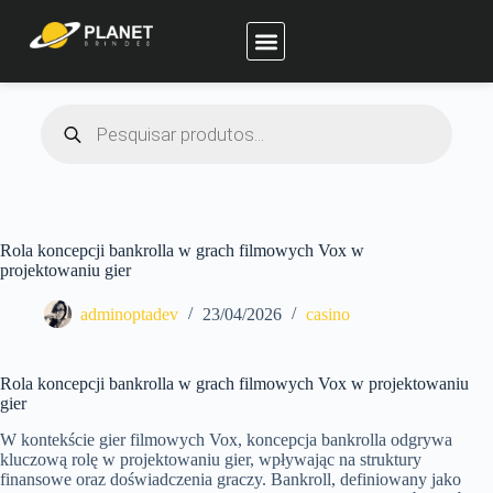
Planet Brindes
Rola koncepcji bankrolla w grach filmowych Vox w
projektowaniu gier
adminoptadev
23/04/2026
casino
Rola koncepcji bankrolla w grach filmowych Vox w projektowaniu
gier
W kontekście gier filmowych Vox, koncepcja bankrolla odgrywa
kluczową rolę w projektowaniu gier, wpływając na struktury
finansowe oraz doświadczenia graczy. Bankroll, definiowany jako