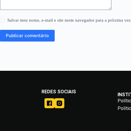
Salvar meu nome, e-mail e site neste navegador para a próxima vez
Publicar comentário
REDES SOCIAIS
INST
Políti
Políti