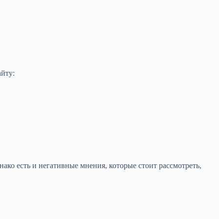
айту:
ко есть и негативные мнения, которые стоит рассмотреть,