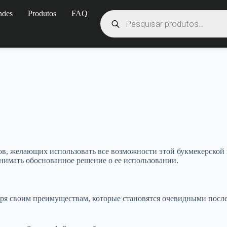
ndes
Produtos
FAQ
, желающих использовать все возможности этой букмекерской ко
нимать обоснованное решение о ее использовании.
аря своим преимуществам, которые становятся очевидными посл