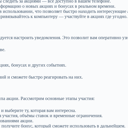
ы следить за акциями — все доступно в вашем телефоне.
формацию о новых акциях и бонусах в реальном времени.
 использовании, что позволяет быстро находить интересующие 
ривязывайтесь к компьютеру — участвуйте в акциях где угодно.
дуется настроить уведомления. Это позволит вам оперативно уз
ве.
циях, бонусах и других событиях.
ний и сможете быстро реагировать на них.
типа акции. Рассмотрим основные этапы участия:
 выберите ту, которая вам интересна.
 участия, объёмы ставок и временные ограничения.
бованиями акции.
получите бонус, который сможете использовать в дальнейшем.