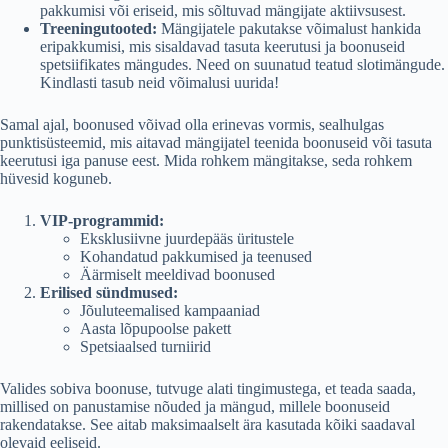
pakkumisi või eriseid, mis sõltuvad mängijate aktiivsusest.
Treeningutooted:
Mängijatele pakutakse võimalust hankida
eripakkumisi, mis sisaldavad tasuta keerutusi ja boonuseid
spetsiifikates mängudes. Need on suunatud teatud slotimängude.
Kindlasti tasub neid võimalusi uurida!
Samal ajal, boonused võivad olla erinevas vormis, sealhulgas
punktisüsteemid, mis aitavad mängijatel teenida boonuseid või tasuta
keerutusi iga panuse eest. Mida rohkem mängitakse, seda rohkem
hüvesid koguneb.
VIP-programmid:
Eksklusiivne juurdepääs üritustele
Kohandatud pakkumised ja teenused
Äärmiselt meeldivad boonused
Erilised sündmused:
Jõuluteemalised kampaaniad
Aasta lõpupoolse pakett
Spetsiaalsed turniirid
Valides sobiva boonuse, tutvuge alati tingimustega, et teada saada,
millised on panustamise nõuded ja mängud, millele boonuseid
rakendatakse. See aitab maksimaalselt ära kasutada kõiki saadaval
olevaid eeliseid.