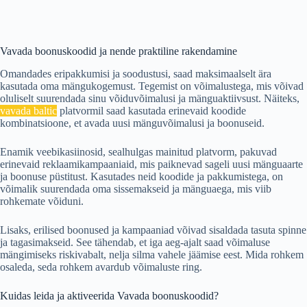
Vavada boonuskoodid ja nende praktiline rakendamine
Omandades eripakkumisi ja soodustusi, saad maksimaalselt ära
kasutada oma mängukogemust. Tegemist on võimalustega, mis võivad
oluliselt suurendada sinu võiduvõimalusi ja mänguaktiivsust. Näiteks,
vavada baltic
platvormil saad kasutada erinevaid koodide
kombinatsioone, et avada uusi mänguvõimalusi ja boonuseid.
Enamik veebikasiinosid, sealhulgas mainitud platvorm, pakuvad
erinevaid reklaamikampaaniaid, mis paiknevad sageli uusi mänguaarte
ja boonuse püstitust. Kasutades neid koodide ja pakkumistega, on
võimalik suurendada oma sissemakseid ja mänguaega, mis viib
rohkemate võiduni.
Lisaks, erilised boonused ja kampaaniad võivad sisaldada tasuta spinne
ja tagasimakseid. See tähendab, et iga aeg-ajalt saad võimaluse
mängimiseks riskivabalt, nelja silma vahele jäämise eest. Mida rohkem
osaleda, seda rohkem avardub võimaluste ring.
Kuidas leida ja aktiveerida Vavada boonuskoodid?