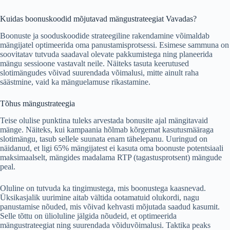
Kuidas boonuskoodid mõjutavad mängustrateegiat Vavadas?
Boonuste ja sooduskoodide strateegiline rakendamine võimaldab
mängijatel optimeerida oma panustamisprotsessi. Esimese sammuna on
soovitatav tutvuda saadaval olevate pakkumistega ning planeerida
mängu sessioone vastavalt neile. Näiteks tasuta keerutused
slotimängudes võivad suurendada võimalusi, mitte ainult raha
säästmine, vaid ka mänguelamuse rikastamine.
Tõhus mängustrateegia
Teise olulise punktina tuleks arvestada bonusite ajal mängitavaid
mänge. Näiteks, kui kampaania hõlmab kõrgemat kasutusmääraga
slotimängu, tasub sellele suunata enam tähelepanu. Uuringud on
näidanud, et ligi 65% mängijatest ei kasuta oma boonuste potentsiaali
maksimaalselt, mängides madalama RTP (tagastusprotsent) mängude
peal.
Oluline on tutvuda ka tingimustega, mis boonustega kaasnevad.
Üksikasjalik uurimine aitab vältida ootamatuid olukordi, nagu
panustamise nõuded, mis võivad kehvasti mõjutada saadud kasumit.
Selle tõttu on ülioluline jälgida nõudeid, et optimeerida
mängustrateegiat ning suurendada võiduvõimalusi. Taktika peaks