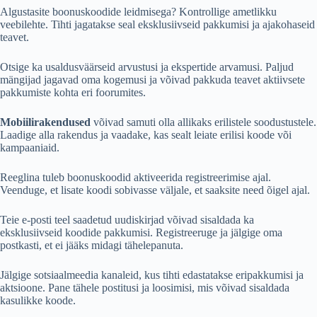
Algustasite boonuskoodide leidmisega? Kontrollige ametlikku
veebilehte. Tihti jagatakse seal eksklusiivseid pakkumisi ja ajakohaseid
teavet.
Otsige ka usaldusväärseid arvustusi ja ekspertide arvamusi. Paljud
mängijad jagavad oma kogemusi ja võivad pakkuda teavet aktiivsete
pakkumiste kohta eri foorumites.
Mobiilirakendused
võivad samuti olla allikaks erilistele soodustustele.
Laadige alla rakendus ja vaadake, kas sealt leiate erilisi koode või
kampaaniaid.
Reeglina tuleb boonuskoodid aktiveerida registreerimise ajal.
Veenduge, et lisate koodi sobivasse väljale, et saaksite need õigel ajal.
Teie e-posti teel saadetud uudiskirjad võivad sisaldada ka
eksklusiivseid koodide pakkumisi. Registreeruge ja jälgige oma
postkasti, et ei jääks midagi tähelepanuta.
Jälgige sotsiaalmeedia kanaleid, kus tihti edastatakse eripakkumisi ja
aktsioone. Pane tähele postitusi ja loosimisi, mis võivad sisaldada
kasulikke koode.