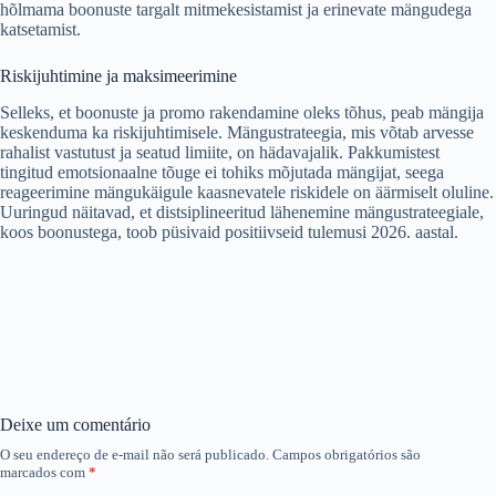
hõlmama boonuste targalt mitmekesistamist ja erinevate mängudega
katsetamist.
Riskijuhtimine ja maksimeerimine
Selleks, et boonuste ja promo rakendamine oleks tõhus, peab mängija
keskenduma ka riskijuhtimisele. Mängustrateegia, mis võtab arvesse
rahalist vastutust ja seatud limiite, on hädavajalik. Pakkumistest
tingitud emotsionaalne tõuge ei tohiks mõjutada mängijat, seega
reageerimine mängukäigule kaasnevatele riskidele on äärmiselt oluline.
Uuringud näitavad, et distsiplineeritud lähenemine mängustrateegiale,
koos boonustega, toob püsivaid positiivseid tulemusi 2026. aastal.
Deixe um comentário
O seu endereço de e-mail não será publicado.
Campos obrigatórios são
marcados com
*