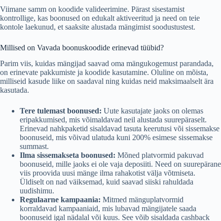
Viimane samm on koodide valideerimine. Pärast sisestamist
kontrollige, kas boonused on edukalt aktiveeritud ja need on teie
kontole laekunud, et saaksite alustada mängimist soodustustest.
Millised on Vavada boonuskoodide erinevad tüübid?
Parim viis, kuidas mängijad saavad oma mängukogemust parandada,
on erinevate pakkumiste ja koodide kasutamine. Oluline on mõista,
milliseid kasude liike on saadaval ning kuidas neid maksimaalselt ära
kasutada.
Tere tulemast boonused:
Uute kasutajate jaoks on olemas
eripakkumised, mis võimaldavad neil alustada suurepäraselt.
Erinevad nahkpaketid sisaldavad tasuta keerutusi või sissemakse
boonuseid, mis võivad ulatuda kuni 200% esimese sissemakse
summast.
Ilma sissemakseta boonused:
Mõned platvormid pakuvad
boonuseid, mille jaoks ei ole vaja deposiiti. Need on suurepärane
viis proovida uusi mänge ilma rahakotist välja võtmiseta.
Üldiselt on nad väiksemad, kuid saavad siiski rahuldada
uudishimu.
Regulaarne kampaania:
Mitmed mänguplatvormid
korraldavad kampaaniaid, mis lubavad mängijatele saada
boonuseid igal nädalal või kuus. See võib sisaldada cashback