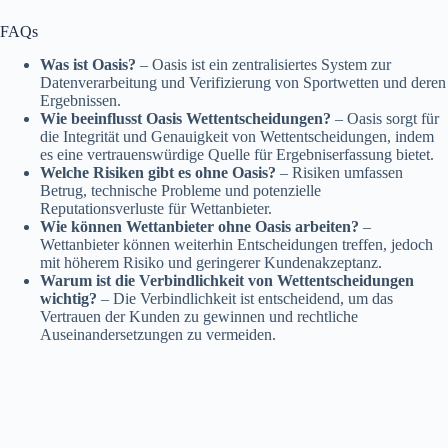
FAQs
Was ist Oasis?
– Oasis ist ein zentralisiertes System zur
Datenverarbeitung und Verifizierung von Sportwetten und deren
Ergebnissen.
Wie beeinflusst Oasis Wettentscheidungen?
– Oasis sorgt für
die Integrität und Genauigkeit von Wettentscheidungen, indem
es eine vertrauenswürdige Quelle für Ergebniserfassung bietet.
Welche Risiken gibt es ohne Oasis?
– Risiken umfassen
Betrug, technische Probleme und potenzielle
Reputationsverluste für Wettanbieter.
Wie können Wettanbieter ohne Oasis arbeiten?
–
Wettanbieter können weiterhin Entscheidungen treffen, jedoch
mit höherem Risiko und geringerer Kundenakzeptanz.
Warum ist die Verbindlichkeit von Wettentscheidungen
wichtig?
– Die Verbindlichkeit ist entscheidend, um das
Vertrauen der Kunden zu gewinnen und rechtliche
Auseinandersetzungen zu vermeiden.