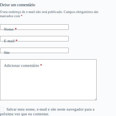
Deixe um comentário
O seu endereço de e-mail não será publicado.
Campos obrigatórios são
marcados com
*
Nome
*
E-mail
*
Site
Adicionar comentário
*
Salvar meu nome, e-mail e site neste navegador para a
próxima vez que eu comentar.