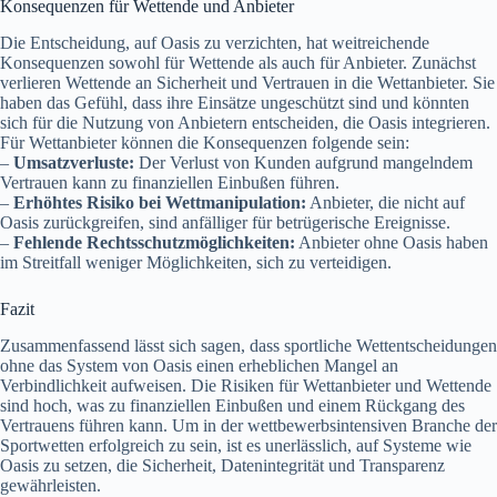
Konsequenzen für Wettende und Anbieter
Die Entscheidung, auf Oasis zu verzichten, hat weitreichende
Konsequenzen sowohl für Wettende als auch für Anbieter. Zunächst
verlieren Wettende an Sicherheit und Vertrauen in die Wettanbieter. Sie
haben das Gefühl, dass ihre Einsätze ungeschützt sind und könnten
sich für die Nutzung von Anbietern entscheiden, die Oasis integrieren.
Für Wettanbieter können die Konsequenzen folgende sein:
–
Umsatzverluste:
Der Verlust von Kunden aufgrund mangelndem
Vertrauen kann zu finanziellen Einbußen führen.
–
Erhöhtes Risiko bei Wettmanipulation:
Anbieter, die nicht auf
Oasis zurückgreifen, sind anfälliger für betrügerische Ereignisse.
–
Fehlende Rechtsschutzmöglichkeiten:
Anbieter ohne Oasis haben
im Streitfall weniger Möglichkeiten, sich zu verteidigen.
Fazit
Zusammenfassend lässt sich sagen, dass sportliche Wettentscheidungen
ohne das System von Oasis einen erheblichen Mangel an
Verbindlichkeit aufweisen. Die Risiken für Wettanbieter und Wettende
sind hoch, was zu finanziellen Einbußen und einem Rückgang des
Vertrauens führen kann. Um in der wettbewerbsintensiven Branche der
Sportwetten erfolgreich zu sein, ist es unerlässlich, auf Systeme wie
Oasis zu setzen, die Sicherheit, Datenintegrität und Transparenz
gewährleisten.