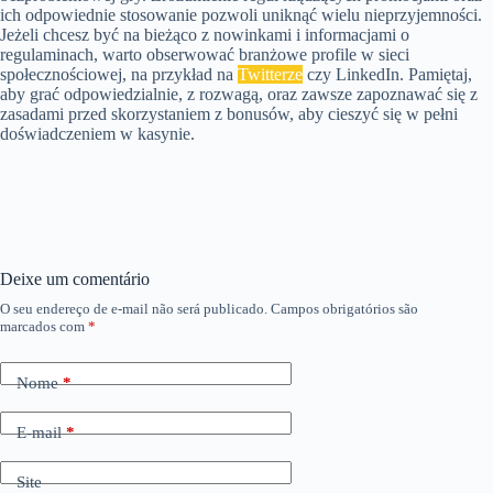
ich odpowiednie stosowanie pozwoli uniknąć wielu nieprzyjemności.
Jeżeli chcesz być na bieżąco z nowinkami i informacjami o
regulaminach, warto obserwować branżowe profile w sieci
społecznościowej, na przykład na
Twitterze
czy LinkedIn. Pamiętaj,
aby grać odpowiedzialnie, z rozwagą, oraz zawsze zapoznawać się z
zasadami przed skorzystaniem z bonusów, aby cieszyć się w pełni
doświadczeniem w kasynie.
Deixe um comentário
O seu endereço de e-mail não será publicado.
Campos obrigatórios são
marcados com
*
Nome
*
E-mail
*
Site