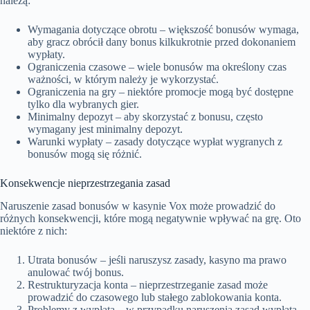
należą:
Wymagania dotyczące obrotu – większość bonusów wymaga,
aby gracz obrócił dany bonus kilkukrotnie przed dokonaniem
wypłaty.
Ograniczenia czasowe – wiele bonusów ma określony czas
ważności, w którym należy je wykorzystać.
Ograniczenia na gry – niektóre promocje mogą być dostępne
tylko dla wybranych gier.
Minimalny depozyt – aby skorzystać z bonusu, często
wymagany jest minimalny depozyt.
Warunki wypłaty – zasady dotyczące wypłat wygranych z
bonusów mogą się różnić.
Konsekwencje nieprzestrzegania zasad
Naruszenie zasad bonusów w kasynie Vox może prowadzić do
różnych konsekwencji, które mogą negatywnie wpływać na grę. Oto
niektóre z nich:
Utrata bonusów – jeśli naruszysz zasady, kasyno ma prawo
anulować twój bonus.
Restrukturyzacja konta – nieprzestrzeganie zasad może
prowadzić do czasowego lub stałego zablokowania konta.
Problemy z wypłatą – w przypadku naruszenia zasad wypłata