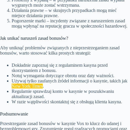
wygranych może zostać wstrzymana.
Działania prawne – w skrajnych przypadkach mogą mieć
miejsce działania prawne.
Pogorszenie marki – incydenty związane z naruszeniem zasad
mogą wpłynąć na reputację gracza w społeczności hazardowej.
Jak unikać naruszeń zasad bonusów?
Aby uniknąć problemów związanych z nieprzestrzeganiem zasad
bonusów, warto stosować kilka prostych strategii:
Dokładnie zapoznaj się z regulaminem kasyna przed
skorzystaniem z bonusu.
Notuj wymagania dotyczące obrotu oraz daty ważności.
Używaj tylko zaufanych źródeł informacji o kasynie, takich jak
New York Times
.
Regularnie sprawdzaj konto w kasynie w poszukiwaniu
aktualizacji zasad.
W razie wątpliwości skontaktuj się z obsługą klienta kasyna.
Podsumowanie
Przestrzeganie zasad bonusów w kasynie Vox to klucz do udanej i
bezproblemowej gry. Zrozumienie reguł rządzących promocjami oraz